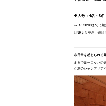
🔶人数：4名～8名
※7/15 20:00
LINEより至急ご連
非日常を感じられる
まるでヨーロッパの
ク調のシャンデリア