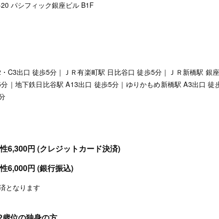
20 パシフィック銀座ビル B1F
2・C3出口 徒歩5分｜
ＪＲ有楽町駅 日比谷口 徒歩5分｜
ＪＲ新橋駅 銀座
5分｜
地下鉄日比谷駅 A13出口 徒歩5分｜
ゆりかもめ新橋駅 A3出口 徒
5分
性6,300円 (クレジットカード決済)
6,000円 (銀行振込)
決済となります
62歳位の独身の方